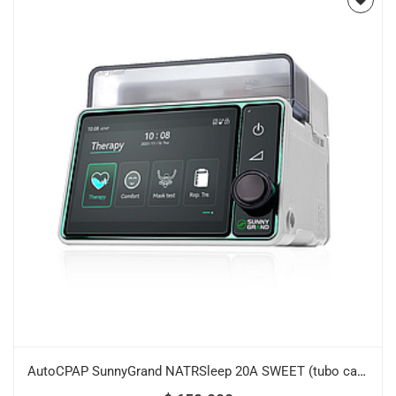
AutoCPAP SunnyGrand NATRSleep 20A SWEET (tubo calefaccionado y mascarilla)