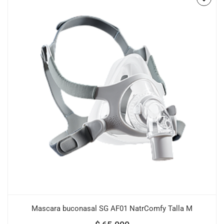
Mascara buconasal SG AF01 NatrComfy Talla M