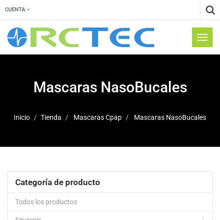
CUENTA
Menú
de
Naveg
Mascaras NasoBucales
Inicio
Tienda
Mascaras Cpap
Mascaras NasoBucales
Categoría de producto
Todos los productos