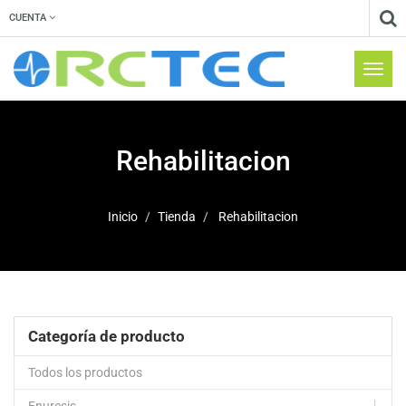
CUENTA
Menú
de
Naveg
Rehabilitacion
Inicio
Tienda
Rehabilitacion
Categoría de producto
Todos los productos