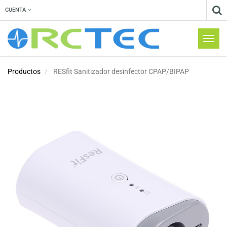
CUENTA
Menú
de
Naveg
Productos
RESfit Sanitizador desinfector CPAP/BIPAP