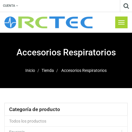
CUENTA
Menú
de
Naveg
Accesorios Respiratorios
Inicio
Tienda
Accesorios Respiratorios
Categoría de producto
Todos los productos