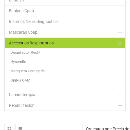
Enuresis
Equipos Cpap
Insumos Neurodiagnóstico
Mascaras Cpap
Accesorios Respiratorios
Desinfector Resfit
Hybernite
Manguera Corrugada
OniRis OAM
Luminoterapia
Rehabilitacion
Ordenado por: Precio de